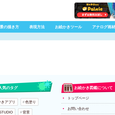
景の描き方
表現方法
お絵かきツール
アナログ画
人気のタグ
お絵かき図鑑について
トップページ
かきアプリ
色塗り
お問い合わせ
 STUDIO
背景