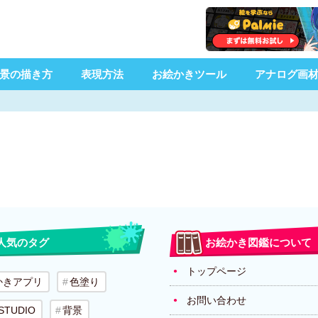
景の描き方
表現方法
お絵かきツール
アナログ画
人気のタグ
お絵かき図鑑について
トップページ
かきアプリ
色塗り
お問い合わせ
 STUDIO
背景