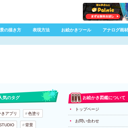
景の描き方
表現方法
お絵かきツール
アナログ画
人気のタグ
お絵かき図鑑について
トップページ
かきアプリ
色塗り
お問い合わせ
 STUDIO
背景