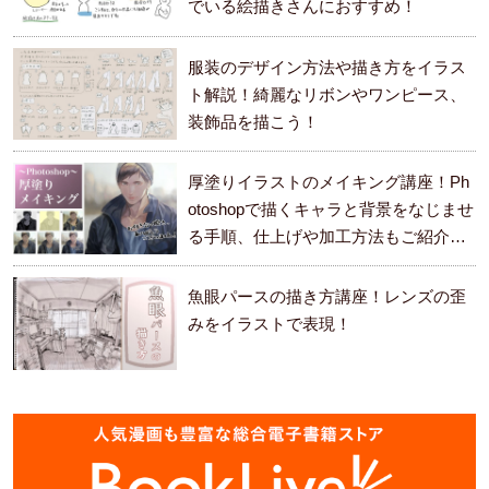
でいる絵描きさんにおすすめ！
服装のデザイン方法や描き方をイラス
ト解説！綺麗なリボンやワンピース、
装飾品を描こう！
厚塗りイラストのメイキング講座！Ph
otoshopで描くキャラと背景をなじませ
る手順、仕上げや加工方法もご紹介し
ます。
魚眼パースの描き方講座！レンズの歪
みをイラストで表現！