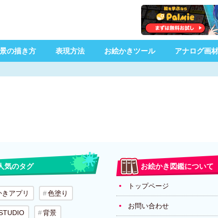
景の描き方
表現方法
お絵かきツール
アナログ画
人気のタグ
お絵かき図鑑について
トップページ
かきアプリ
色塗り
お問い合わせ
 STUDIO
背景