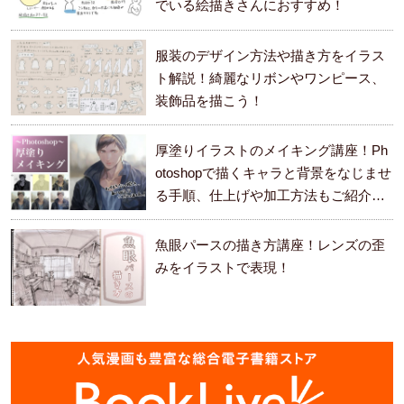
でいる絵描きさんにおすすめ！
服装のデザイン方法や描き方をイラス
ト解説！綺麗なリボンやワンピース、
装飾品を描こう！
厚塗りイラストのメイキング講座！Ph
otoshopで描くキャラと背景をなじませ
る手順、仕上げや加工方法もご紹介し
ます。
魚眼パースの描き方講座！レンズの歪
みをイラストで表現！