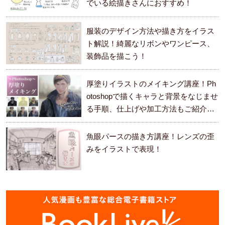
でいる絵描きさんにおすすめ！
服装のデザイン方法や描き方をイラス
ト解説！綺麗なリボンやワンピース、
装飾品を描こう！
厚塗りイラストのメイキング講座！Ph
otoshopで描くキャラと背景をなじませ
る手順、仕上げや加工方法もご紹介し
ます。
魚眼パースの描き方講座！レンズの歪
みをイラストで表現！