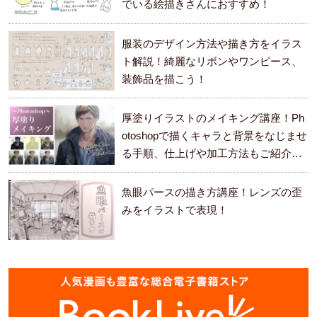
でいる絵描きさんにおすすめ！
服装のデザイン方法や描き方をイラス
ト解説！綺麗なリボンやワンピース、
装飾品を描こう！
厚塗りイラストのメイキング講座！Ph
otoshopで描くキャラと背景をなじませ
る手順、仕上げや加工方法もご紹介し
ます。
魚眼パースの描き方講座！レンズの歪
みをイラストで表現！