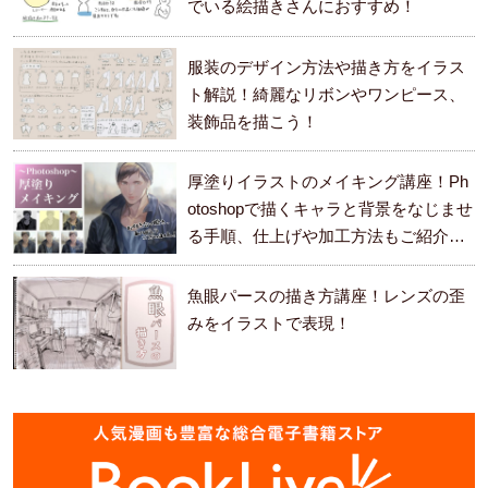
でいる絵描きさんにおすすめ！
服装のデザイン方法や描き方をイラス
ト解説！綺麗なリボンやワンピース、
装飾品を描こう！
厚塗りイラストのメイキング講座！Ph
otoshopで描くキャラと背景をなじませ
る手順、仕上げや加工方法もご紹介し
ます。
魚眼パースの描き方講座！レンズの歪
みをイラストで表現！