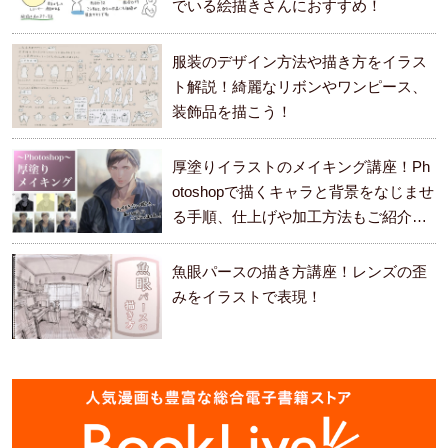
でいる絵描きさんにおすすめ！
服装のデザイン方法や描き方をイラス
ト解説！綺麗なリボンやワンピース、
装飾品を描こう！
厚塗りイラストのメイキング講座！Ph
otoshopで描くキャラと背景をなじませ
る手順、仕上げや加工方法もご紹介し
ます。
魚眼パースの描き方講座！レンズの歪
みをイラストで表現！