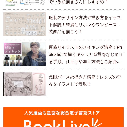
でいる絵描きさんにおすすめ！
服装のデザイン方法や描き方をイラス
ト解説！綺麗なリボンやワンピース、
装飾品を描こう！
厚塗りイラストのメイキング講座！Ph
otoshopで描くキャラと背景をなじませ
る手順、仕上げや加工方法もご紹介し
ます。
魚眼パースの描き方講座！レンズの歪
みをイラストで表現！