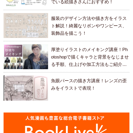
でいる絵描きさんにおすすめ！
服装のデザイン方法や描き方をイラス
ト解説！綺麗なリボンやワンピース、
装飾品を描こう！
厚塗りイラストのメイキング講座！Ph
otoshopで描くキャラと背景をなじませ
る手順、仕上げや加工方法もご紹介し
ます。
魚眼パースの描き方講座！レンズの歪
みをイラストで表現！