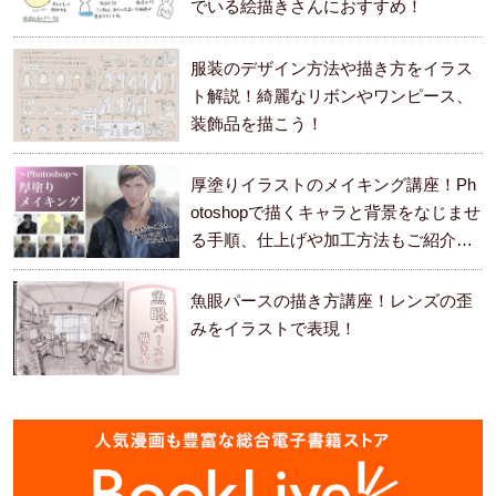
でいる絵描きさんにおすすめ！
服装のデザイン方法や描き方をイラス
ト解説！綺麗なリボンやワンピース、
装飾品を描こう！
厚塗りイラストのメイキング講座！Ph
otoshopで描くキャラと背景をなじませ
る手順、仕上げや加工方法もご紹介し
ます。
魚眼パースの描き方講座！レンズの歪
みをイラストで表現！