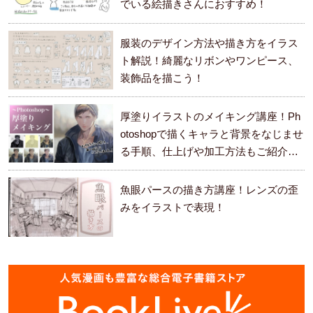
でいる絵描きさんにおすすめ！
服装のデザイン方法や描き方をイラス
ト解説！綺麗なリボンやワンピース、
装飾品を描こう！
厚塗りイラストのメイキング講座！Ph
otoshopで描くキャラと背景をなじませ
る手順、仕上げや加工方法もご紹介し
ます。
魚眼パースの描き方講座！レンズの歪
みをイラストで表現！