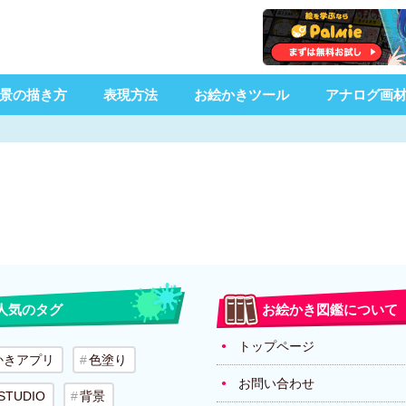
景の描き方
表現方法
お絵かきツール
アナログ画
人気のタグ
お絵かき図鑑について
トップページ
かきアプリ
色塗り
お問い合わせ
 STUDIO
背景