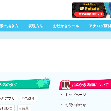
景の描き方
表現方法
お絵かきツール
アナログ画
人気のタグ
お絵かき図鑑について
トップページ
かきアプリ
色塗り
お問い合わせ
 STUDIO
背景