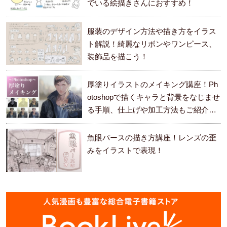
でいる絵描きさんにおすすめ！
服装のデザイン方法や描き方をイラス
ト解説！綺麗なリボンやワンピース、
装飾品を描こう！
厚塗りイラストのメイキング講座！Ph
otoshopで描くキャラと背景をなじませ
る手順、仕上げや加工方法もご紹介し
ます。
魚眼パースの描き方講座！レンズの歪
みをイラストで表現！