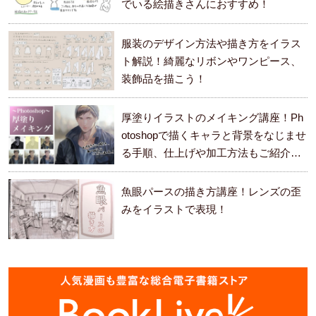
でいる絵描きさんにおすすめ！
服装のデザイン方法や描き方をイラス
ト解説！綺麗なリボンやワンピース、
装飾品を描こう！
厚塗りイラストのメイキング講座！Ph
otoshopで描くキャラと背景をなじませ
る手順、仕上げや加工方法もご紹介し
ます。
魚眼パースの描き方講座！レンズの歪
みをイラストで表現！