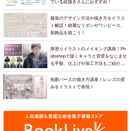
でいる絵描きさんにおすすめ！
服装のデザイン方法や描き方をイラス
ト解説！綺麗なリボンやワンピース、
装飾品を描こう！
厚塗りイラストのメイキング講座！Ph
otoshopで描くキャラと背景をなじませ
る手順、仕上げや加工方法もご紹介し
ます。
魚眼パースの描き方講座！レンズの歪
みをイラストで表現！