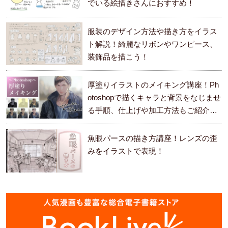
でいる絵描きさんにおすすめ！
服装のデザイン方法や描き方をイラス
ト解説！綺麗なリボンやワンピース、
装飾品を描こう！
厚塗りイラストのメイキング講座！Ph
otoshopで描くキャラと背景をなじませ
る手順、仕上げや加工方法もご紹介し
ます。
魚眼パースの描き方講座！レンズの歪
みをイラストで表現！