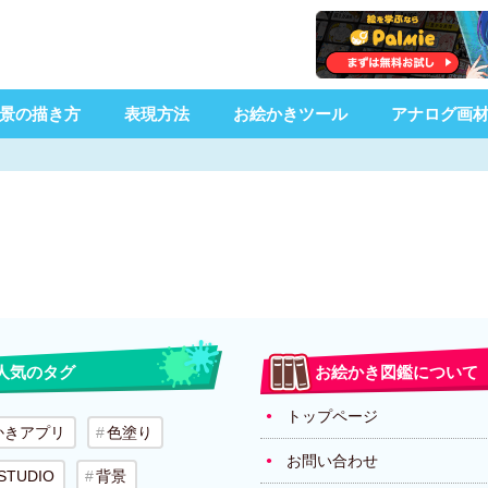
景の描き方
表現方法
お絵かきツール
アナログ画
人気のタグ
お絵かき図鑑について
トップページ
かきアプリ
色塗り
お問い合わせ
 STUDIO
背景