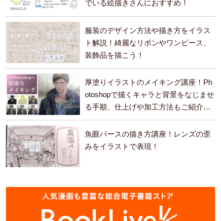
でいる絵描きさんにおすすめ！
服装のデザイン方法や描き方をイラス
ト解説！綺麗なリボンやワンピース、
装飾品を描こう！
厚塗りイラストのメイキング講座！Ph
otoshopで描くキャラと背景をなじませ
る手順、仕上げや加工方法もご紹介し
ます。
魚眼パースの描き方講座！レンズの歪
みをイラストで表現！