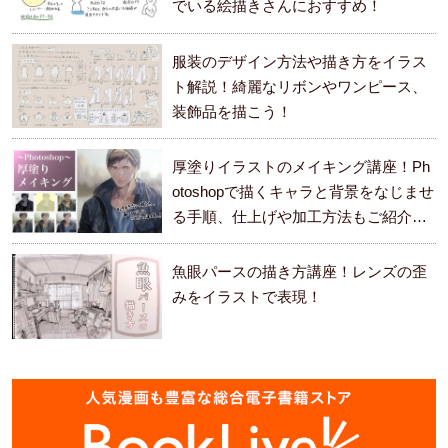
でいる絵描きさんにおすすめ！
服装のデザイン方法や描き方をイラス
ト解説！綺麗なリボンやワンピース、
装飾品を描こう！
厚塗りイラストのメイキング講座！Ph
otoshopで描くキャラと背景をなじませ
る手順、仕上げや加工方法もご紹介し
ます。
魚眼パースの描き方講座！レンズの歪
みをイラストで表現！