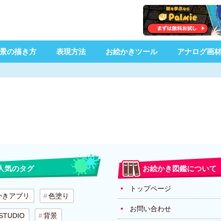
景の描き方
表現方法
お絵かきツール
アナログ画
人気のタグ
お絵かき図鑑について
トップページ
かきアプリ
色塗り
お問い合わせ
 STUDIO
背景