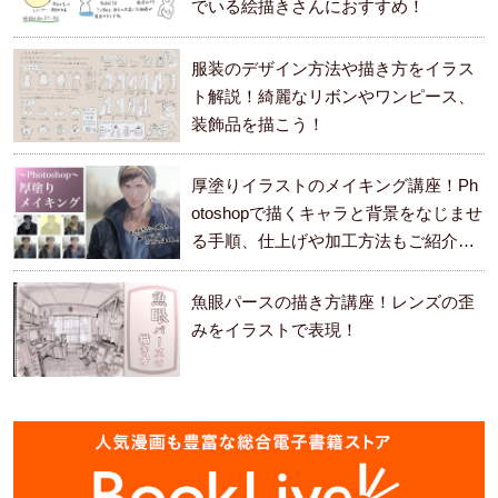
でいる絵描きさんにおすすめ！
服装のデザイン方法や描き方をイラス
ト解説！綺麗なリボンやワンピース、
装飾品を描こう！
厚塗りイラストのメイキング講座！Ph
otoshopで描くキャラと背景をなじませ
る手順、仕上げや加工方法もご紹介し
ます。
魚眼パースの描き方講座！レンズの歪
みをイラストで表現！