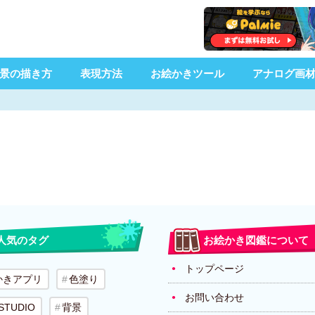
景の描き方
表現方法
お絵かきツール
アナログ画
人気のタグ
お絵かき図鑑について
トップページ
かきアプリ
色塗り
お問い合わせ
 STUDIO
背景