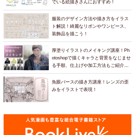
でいる絵描きさんにおすすめ！
服装のデザイン方法や描き方をイラス
ト解説！綺麗なリボンやワンピース、
装飾品を描こう！
厚塗りイラストのメイキング講座！Ph
otoshopで描くキャラと背景をなじませ
る手順、仕上げや加工方法もご紹介し
ます。
魚眼パースの描き方講座！レンズの歪
みをイラストで表現！