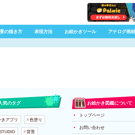
景の描き方
表現方法
お絵かきツール
アナログ画
人気のタグ
お絵かき図鑑について
トップページ
かきアプリ
色塗り
お問い合わせ
 STUDIO
背景