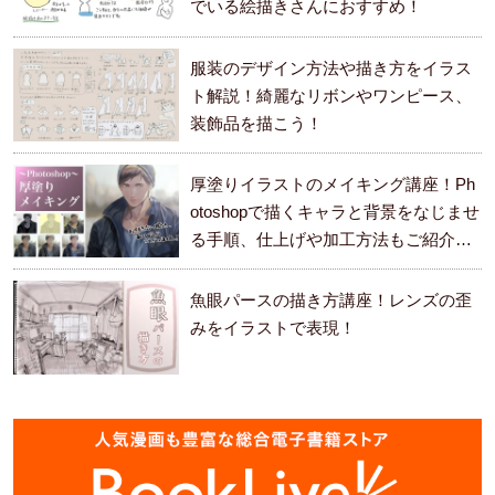
でいる絵描きさんにおすすめ！
服装のデザイン方法や描き方をイラス
ト解説！綺麗なリボンやワンピース、
装飾品を描こう！
厚塗りイラストのメイキング講座！Ph
otoshopで描くキャラと背景をなじませ
る手順、仕上げや加工方法もご紹介し
ます。
魚眼パースの描き方講座！レンズの歪
みをイラストで表現！