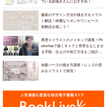
でいる絵描きさんにおすすめ！
服装のデザイン方法や描き方をイラス
ト解説！綺麗なリボンやワンピース、
装飾品を描こう！
厚塗りイラストのメイキング講座！Ph
otoshopで描くキャラと背景をなじませ
る手順、仕上げや加工方法もご紹介し
ます。
魚眼パースの描き方講座！レンズの歪
みをイラストで表現！