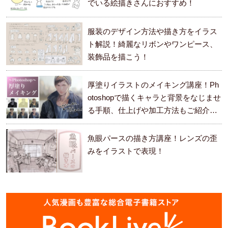
でいる絵描きさんにおすすめ！
服装のデザイン方法や描き方をイラス
ト解説！綺麗なリボンやワンピース、
装飾品を描こう！
厚塗りイラストのメイキング講座！Ph
otoshopで描くキャラと背景をなじませ
る手順、仕上げや加工方法もご紹介し
ます。
魚眼パースの描き方講座！レンズの歪
みをイラストで表現！