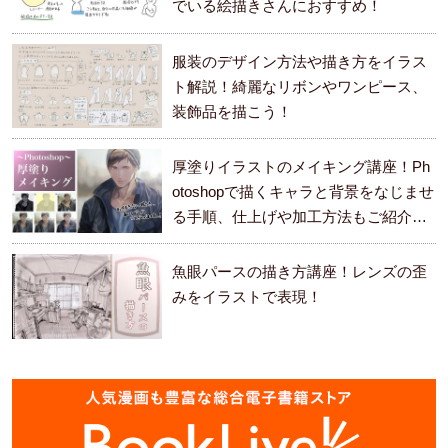
でいる絵描きさんにおすすめ！
服装のデザイン方法や描き方をイラス
ト解説！綺麗なリボンやワンピース、
装飾品を描こう！
厚塗りイラストのメイキング講座！Ph
otoshopで描くキャラと背景をなじませ
る手順、仕上げや加工方法もご紹介し
ます。
魚眼パースの描き方講座！レンズの歪
みをイラストで表現！