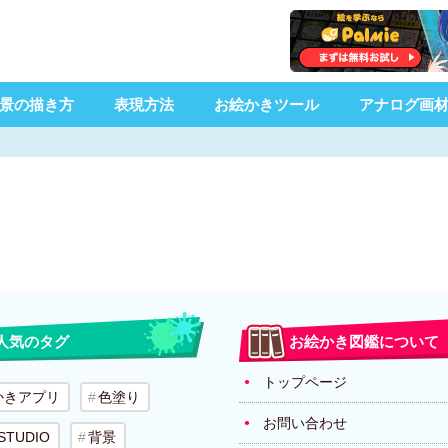
景の描き方
表現方法
お絵かきツール
アナログ画
人気のタグ
お絵かき図鑑について
トップページ
かきアプリ
色塗り
お問い合わせ
 STUDIO
背景