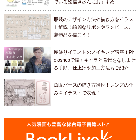
でいる絵描きさんにおすすめ！
服装のデザイン方法や描き方をイラス
ト解説！綺麗なリボンやワンピース、
装飾品を描こう！
厚塗りイラストのメイキング講座！Ph
otoshopで描くキャラと背景をなじませ
る手順、仕上げや加工方法もご紹介し
ます。
魚眼パースの描き方講座！レンズの歪
みをイラストで表現！