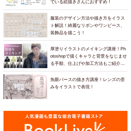
でいる絵描きさんにおすすめ！
服装のデザイン方法や描き方をイラス
ト解説！綺麗なリボンやワンピース、
装飾品を描こう！
厚塗りイラストのメイキング講座！Ph
otoshopで描くキャラと背景をなじませ
る手順、仕上げや加工方法もご紹介し
ます。
魚眼パースの描き方講座！レンズの歪
みをイラストで表現！