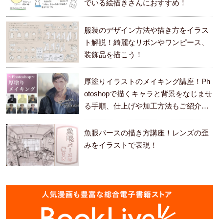
でいる絵描きさんにおすすめ！
服装のデザイン方法や描き方をイラス
ト解説！綺麗なリボンやワンピース、
装飾品を描こう！
厚塗りイラストのメイキング講座！Ph
otoshopで描くキャラと背景をなじませ
る手順、仕上げや加工方法もご紹介し
ます。
魚眼パースの描き方講座！レンズの歪
みをイラストで表現！