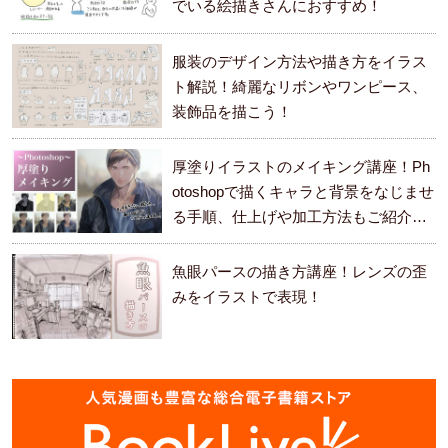
でいる絵描きさんにおすすめ！
服装のデザイン方法や描き方をイラス
ト解説！綺麗なリボンやワンピース、
装飾品を描こう！
厚塗りイラストのメイキング講座！Ph
otoshopで描くキャラと背景をなじませ
る手順、仕上げや加工方法もご紹介し
ます。
魚眼パースの描き方講座！レンズの歪
みをイラストで表現！