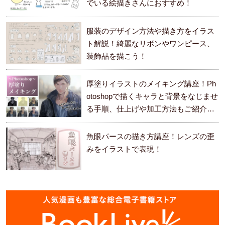
でいる絵描きさんにおすすめ！
服装のデザイン方法や描き方をイラス
ト解説！綺麗なリボンやワンピース、
装飾品を描こう！
厚塗りイラストのメイキング講座！Ph
otoshopで描くキャラと背景をなじませ
る手順、仕上げや加工方法もご紹介し
ます。
魚眼パースの描き方講座！レンズの歪
みをイラストで表現！