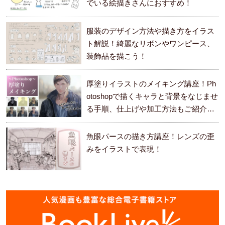
でいる絵描きさんにおすすめ！
服装のデザイン方法や描き方をイラス
ト解説！綺麗なリボンやワンピース、
装飾品を描こう！
厚塗りイラストのメイキング講座！Ph
otoshopで描くキャラと背景をなじませ
る手順、仕上げや加工方法もご紹介し
ます。
魚眼パースの描き方講座！レンズの歪
みをイラストで表現！