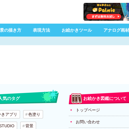
景の描き方
表現方法
お絵かきツール
アナログ画
人気のタグ
お絵かき図鑑について
トップページ
かきアプリ
色塗り
お問い合わせ
 STUDIO
背景