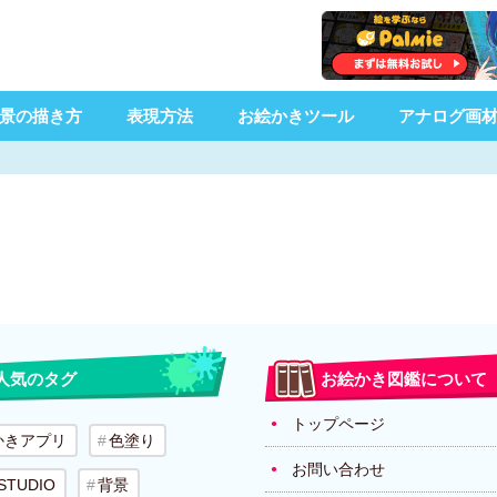
景の描き方
表現方法
お絵かきツール
アナログ画
人気のタグ
お絵かき図鑑について
トップページ
かきアプリ
色塗り
お問い合わせ
 STUDIO
背景