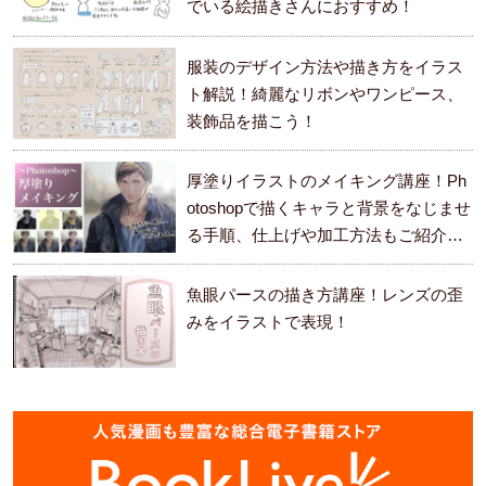
でいる絵描きさんにおすすめ！
服装のデザイン方法や描き方をイラス
ト解説！綺麗なリボンやワンピース、
装飾品を描こう！
厚塗りイラストのメイキング講座！Ph
otoshopで描くキャラと背景をなじませ
る手順、仕上げや加工方法もご紹介し
ます。
魚眼パースの描き方講座！レンズの歪
みをイラストで表現！