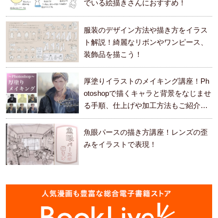
でいる絵描きさんにおすすめ！
服装のデザイン方法や描き方をイラス
ト解説！綺麗なリボンやワンピース、
装飾品を描こう！
厚塗りイラストのメイキング講座！Ph
otoshopで描くキャラと背景をなじませ
る手順、仕上げや加工方法もご紹介し
ます。
魚眼パースの描き方講座！レンズの歪
みをイラストで表現！