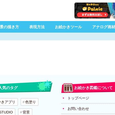
景の描き方
表現方法
お絵かきツール
アナログ画
人気のタグ
お絵かき図鑑について
トップページ
かきアプリ
色塗り
お問い合わせ
 STUDIO
背景