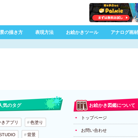
景の描き方
表現方法
お絵かきツール
アナログ画
人気のタグ
お絵かき図鑑について
トップページ
かきアプリ
色塗り
お問い合わせ
 STUDIO
背景