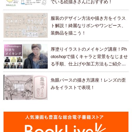
でいる絵描きさんにおすすめ！
服装のデザイン方法や描き方をイラス
ト解説！綺麗なリボンやワンピース、
装飾品を描こう！
厚塗りイラストのメイキング講座！Ph
otoshopで描くキャラと背景をなじませ
る手順、仕上げや加工方法もご紹介し
ます。
魚眼パースの描き方講座！レンズの歪
みをイラストで表現！