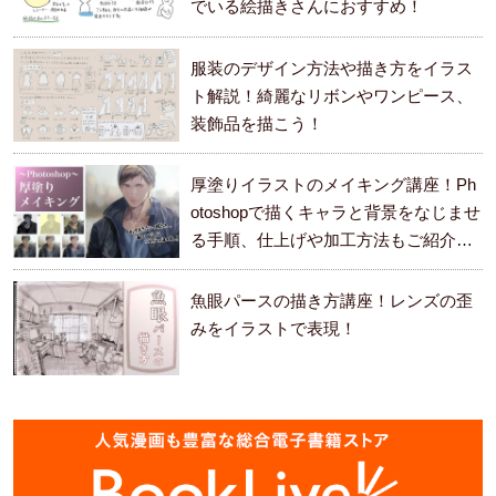
でいる絵描きさんにおすすめ！
服装のデザイン方法や描き方をイラス
ト解説！綺麗なリボンやワンピース、
装飾品を描こう！
厚塗りイラストのメイキング講座！Ph
otoshopで描くキャラと背景をなじませ
る手順、仕上げや加工方法もご紹介し
ます。
魚眼パースの描き方講座！レンズの歪
みをイラストで表現！