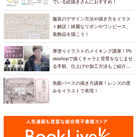
でいる絵描きさんにおすすめ！
服装のデザイン方法や描き方をイラス
ト解説！綺麗なリボンやワンピース、
装飾品を描こう！
厚塗りイラストのメイキング講座！Ph
otoshopで描くキャラと背景をなじませ
る手順、仕上げや加工方法もご紹介し
ます。
魚眼パースの描き方講座！レンズの歪
みをイラストで表現！