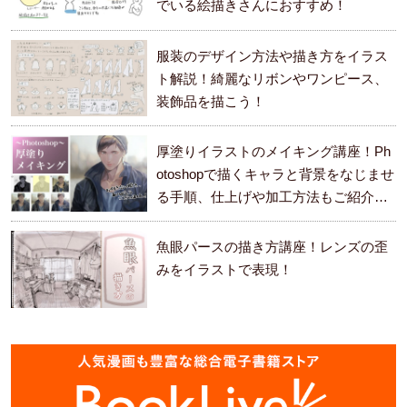
でいる絵描きさんにおすすめ！
服装のデザイン方法や描き方をイラス
ト解説！綺麗なリボンやワンピース、
装飾品を描こう！
厚塗りイラストのメイキング講座！Ph
otoshopで描くキャラと背景をなじませ
る手順、仕上げや加工方法もご紹介し
ます。
魚眼パースの描き方講座！レンズの歪
みをイラストで表現！