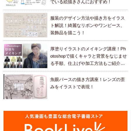
でいる絵描きさんにおすすめ！
服装のデザイン方法や描き方をイラス
ト解説！綺麗なリボンやワンピース、
装飾品を描こう！
厚塗りイラストのメイキング講座！Ph
otoshopで描くキャラと背景をなじませ
る手順、仕上げや加工方法もご紹介し
ます。
魚眼パースの描き方講座！レンズの歪
みをイラストで表現！